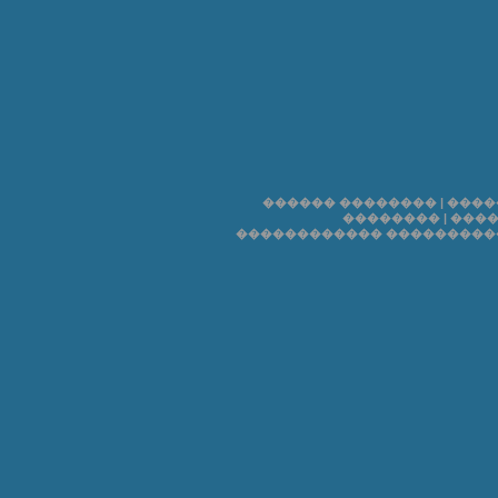
������ ��������
|
����
��������
|
����
������������ ���������