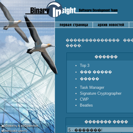
�������������� ��
����.
������
Top 3
��� �����
�����
Task Manager
Signature Cryptographer
CWP
Beatles
������� ����