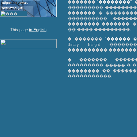
�������
"��������"
.
��������� ���������
������� � ��������
���������� ������
�������� �������, �
�� ���� ���������.
This page
in English
� �������
"������ 
Binary Insight ��
���������� �������
� ������� ����
��������� ����� � ����
�������� �� ������
�����������.