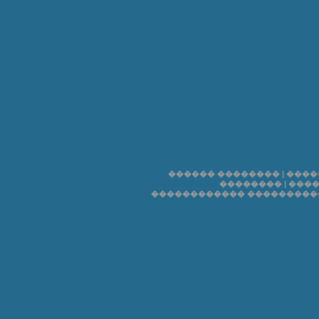
������ ��������
|
����
��������
|
����
������������ ���������