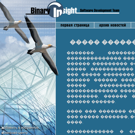
����� �����
������� ��������
�������������� ��� 
������ ��������� �
����� �����������
��� ����� ��������
������ ������ ���
����� ��������
������������� ����
��������, ������ 
������ ������.
���� ��� ������� �
��� ����� �������, 
����.
������������ � �